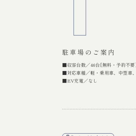
駐車場のご案内
■収容台数／46台[無料・予約不
■対応車種／軽・乗用車、中型車、
■EV充電／なし