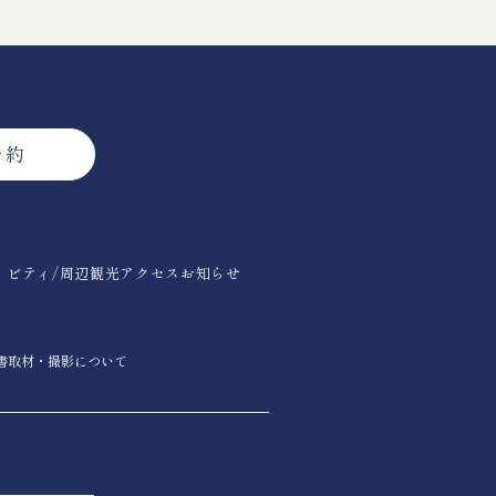
予約
ィビティ/周辺観光
アクセス
お知らせ
書
取材・撮影について