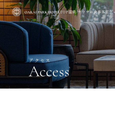
TOP
温泉/サウナ
お食事
客室
ヴ
アクセス
Access