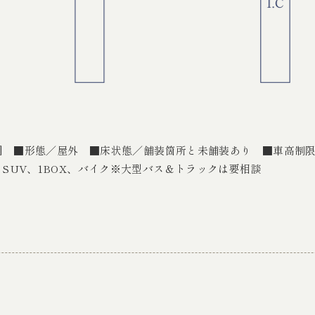
要]
■形態／屋外
■床状態／舗装箇所と未舗装あり
■車高制
SUV、1BOX、バイク※大型バス＆トラックは要相談