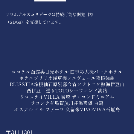
リロホテルズ＆リゾーツは持続可能な開発目標
（SDGs）を支援しています。
ココテル函館
奥日光ホテル 四季彩
大洗パークホテル
ホテルブリリオ浅草橋
メルヴェール箱根強羅
BLISSTIA箱根仙石原
別邸今宵
ソラトニワ熱海伊豆山
西伊豆 巡り
TOTOシーウィンド淡路
リロステイVILLA 城崎 ザ・コンドミニアム
ラコンテ有馬
賀茂川荘
湯喜望 白扇
ホステル イル ファーロ 久留米
VIVOVIVA石垣島
〒311-1301