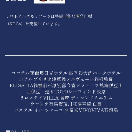
リロホテルズ＆リゾーツは持続可能な開発目標
（SDGs）を支援しています。
ココテル函館
奥日光ホテル 四季彩
大洗パークホテル
ホテルブリリオ浅草橋
メルヴェール箱根強羅
BLISSTIA箱根仙石原
別邸今宵
ソラトニワ熱海伊豆山
西伊豆 巡り
TOTOシーウィンド淡路
リロステイVILLA 城崎 ザ・コンドミニアム
ラコンテ有馬
賀茂川荘
湯喜望 白扇
ホステル イル ファーロ 久留米
VIVOVIVA石垣島