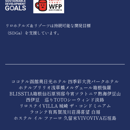
リロホテルズ＆リゾーツは持続可能な開発目標
（SDGs）を支援しています。
ココテル函館
奥日光ホテル 四季彩
大洗パークホテル
ホテルブリリオ浅草橋
メルヴェール箱根強羅
BLISSTIA箱根仙石原
別邸今宵
ソラトニワ熱海伊豆山
西伊豆 巡り
TOTOシーウィンド淡路
リロステイVILLA 城崎 ザ・コンドミニアム
ラコンテ有馬
賀茂川荘
湯喜望 白扇
ホステル イル ファーロ 久留米
VIVOVIVA石垣島