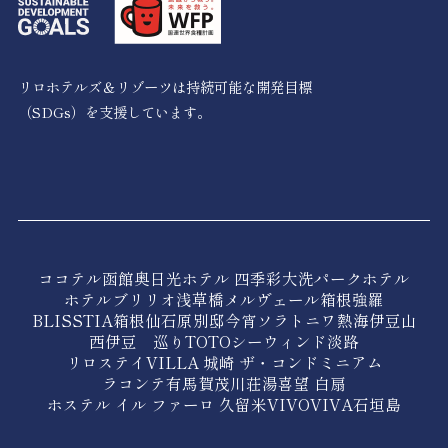
リロホテルズ＆リゾーツは持続可能な開発目標
（SDGs）を支援しています。
ココテル函館
奥日光ホテル 四季彩
大洗パークホテル
ホテルブリリオ浅草橋
メルヴェール箱根強羅
BLISSTIA箱根仙石原
別邸今宵
ソラトニワ熱海伊豆山
西伊豆 巡り
TOTOシーウィンド淡路
リロステイVILLA 城崎 ザ・コンドミニアム
ラコンテ有馬
賀茂川荘
湯喜望 白扇
ホステル イル ファーロ 久留米
VIVOVIVA石垣島