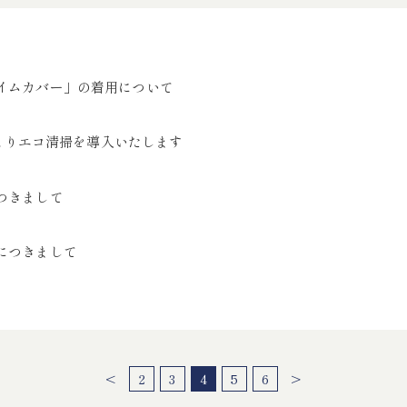
イムカバー」の着用について
5日よりエコ清掃を導入いたします
つきまして
につきまして
<
2
3
4
5
6
>