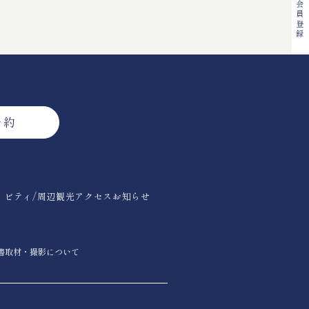
会員登録
予約
ィビティ/周辺観光
アクセス
お知らせ
書
取材・撮影について