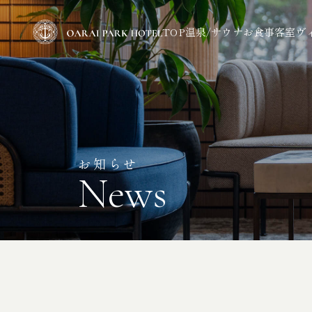
TOP
温泉/サウナ
お食事
客室
ヴ
お知らせ
News